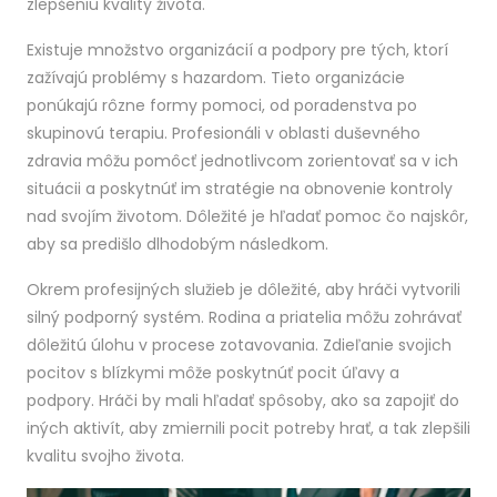
zlepšeniu kvality života.
Existuje množstvo organizácií a podpory pre tých, ktorí
zažívajú problémy s hazardom. Tieto organizácie
ponúkajú rôzne formy pomoci, od poradenstva po
skupinovú terapiu. Profesionáli v oblasti duševného
zdravia môžu pomôcť jednotlivcom zorientovať sa v ich
situácii a poskytnúť im stratégie na obnovenie kontroly
nad svojím životom. Dôležité je hľadať pomoc čo najskôr,
aby sa predišlo dlhodobým následkom.
Okrem profesijných služieb je dôležité, aby hráči vytvorili
silný podporný systém. Rodina a priatelia môžu zohrávať
dôležitú úlohu v procese zotavovania. Zdieľanie svojich
pocitov s blízkymi môže poskytnúť pocit úľavy a
podpory. Hráči by mali hľadať spôsoby, ako sa zapojiť do
iných aktivít, aby zmiernili pocit potreby hrať, a tak zlepšili
kvalitu svojho života.