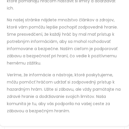
ktoré pomáhajú hráčom nastaviť si limity a dodržiavať
ich.
Na našej stránke nájdete množstvo článkov a zdrojov,
ktoré vám pomôžu lepšie pochopiť zodpovedné hranie.
Sme presvedčení, že každý hráč by mal mať prístup k
potrebným informáciám, aby sa mohol rozhodovať
informovane a bezpečne. Naším cieľom je podporovať
zábavu a bezpečnosť pri hraní, čo vedie k pozitívnemu
hernému zážitku.
Veríme, že informácie a nástroje, ktoré poskytujeme,
môžu pomôcť hráčom udržať si zodpovedný prístup k
hazardným hrám. Užite si zábavu, ale vždy pamätajte na
zdravé hranie a dodržiavanie svojich limitov. Naša
komunita je tu, aby vás podporila na vašej ceste za
zábavou a bezpečným hraním.