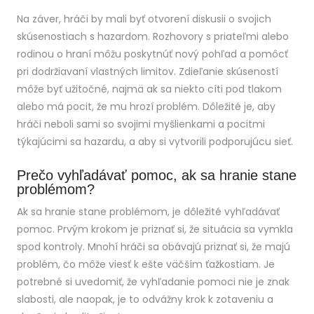
Na záver, hráči by mali byť otvorení diskusii o svojich
skúsenostiach s hazardom. Rozhovory s priateľmi alebo
rodinou o hraní môžu poskytnúť nový pohľad a pomôcť
pri dodržiavaní vlastných limitov. Zdieľanie skúseností
môže byť užitočné, najmä ak sa niekto cíti pod tlakom
alebo má pocit, že mu hrozí problém. Dôležité je, aby
hráči neboli sami so svojimi myšlienkami a pocitmi
týkajúcimi sa hazardu, a aby si vytvorili podporujúcu sieť.
Prečo vyhľadávať pomoc, ak sa hranie stane
problémom?
Ak sa hranie stane problémom, je dôležité vyhľadávať
pomoc. Prvým krokom je priznať si, že situácia sa vymkla
spod kontroly. Mnohí hráči sa obávajú priznať si, že majú
problém, čo môže viesť k ešte väčším ťažkostiam. Je
potrebné si uvedomiť, že vyhľadanie pomoci nie je znak
slabosti, ale naopak, je to odvážny krok k zotaveniu a