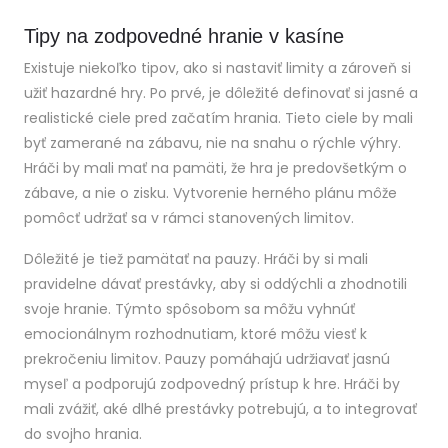
Tipy na zodpovedné hranie v kasíne
Existuje niekoľko tipov, ako si nastaviť limity a zároveň si
užiť hazardné hry. Po prvé, je dôležité definovať si jasné a
realistické ciele pred začatím hrania. Tieto ciele by mali
byť zamerané na zábavu, nie na snahu o rýchle výhry.
Hráči by mali mať na pamäti, že hra je predovšetkým o
zábave, a nie o zisku. Vytvorenie herného plánu môže
pomôcť udržať sa v rámci stanovených limitov.
Dôležité je tiež pamätať na pauzy. Hráči by si mali
pravidelne dávať prestávky, aby si oddýchli a zhodnotili
svoje hranie. Týmto spôsobom sa môžu vyhnúť
emocionálnym rozhodnutiam, ktoré môžu viesť k
prekročeniu limitov. Pauzy pomáhajú udržiavať jasnú
myseľ a podporujú zodpovedný prístup k hre. Hráči by
mali zvážiť, aké dlhé prestávky potrebujú, a to integrovať
do svojho hrania.