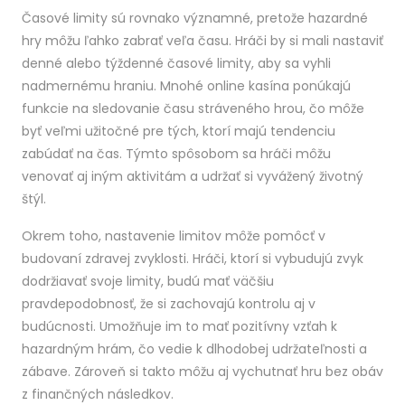
Časové limity sú rovnako významné, pretože hazardné
hry môžu ľahko zabrať veľa času. Hráči by si mali nastaviť
denné alebo týždenné časové limity, aby sa vyhli
nadmernému hraniu. Mnohé online kasína ponúkajú
funkcie na sledovanie času stráveného hrou, čo môže
byť veľmi užitočné pre tých, ktorí majú tendenciu
zabúdať na čas. Týmto spôsobom sa hráči môžu
venovať aj iným aktivitám a udržať si vyvážený životný
štýl.
Okrem toho, nastavenie limitov môže pomôcť v
budovaní zdravej zvyklosti. Hráči, ktorí si vybudujú zvyk
dodržiavať svoje limity, budú mať väčšiu
pravdepodobnosť, že si zachovajú kontrolu aj v
budúcnosti. Umožňuje im to mať pozitívny vzťah k
hazardným hrám, čo vedie k dlhodobej udržateľnosti a
zábave. Zároveň si takto môžu aj vychutnať hru bez obáv
z finančných následkov.