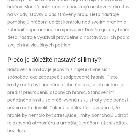
hráčov. Mnohé online kasína ponúkajú nastavenie limitov
na vklady, stávky a čas strávený hrou. Tieto nástroje
pomáhajú hráčom udržať kontrolu nad svojím hraním a
zabrániť neprimeranému správanie. Dôležité je, aby hráči
tieto nástroje využívali pravidelne a nastavovali ich podľa
svojich individuálnych potrieb.
Prečo je dôležité nastaviť si limity?
Nastavenie limitov je jedným z najefektívnejších
spôsobov, ako zabezpečiť zodpovedné hranie. Tieto
limity môžu byť finančné alebo časové, a ich cieľom je
predísť prekročeniu osobných hraníc. Stanovením
peňažného limitu sa hráči vyhnú riziku straty viac peňazí,
než si môžu dovoliť. Taktiež je dôležité si uvedomiť, že
hranie by nemalo byť stresujúce; limity pomáhajú udržať
relaxovanú atmosféru a umožňujú hráčom užiť si zážitok
bez tlaku.