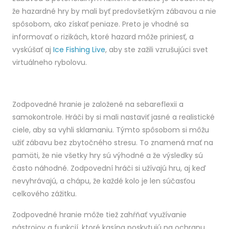
že hazardné hry by mali byť predovšetkým zábavou a nie
spôsobom, ako získať peniaze. Preto je vhodné sa
informovať o rizikách, ktoré hazard môže priniesť, a
vyskúšať aj
Ice Fishing Live
, aby ste zažili vzrušujúci svet
virtuálneho rybolovu.
Zodpovedné hranie je založené na sebareflexii a
samokontrole. Hráči by si mali nastaviť jasné a realistické
ciele, aby sa vyhli sklamaniu. Týmto spôsobom si môžu
užiť zábavu bez zbytočného stresu. To znamená mať na
pamäti, že nie všetky hry sú výhodné a že výsledky sú
často náhodné. Zodpovední hráči si užívajú hru, aj keď
nevyhrávajú, a chápu, že každé kolo je len súčasťou
celkového zážitku.
Zodpovedné hranie môže tiež zahŕňať využívanie
nástrojov a funkcií, ktoré kasína poskytujú na ochranu